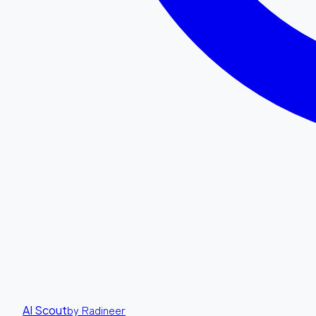
by Radineer
AI Scout