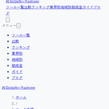
by Radineer
AI Scout
ツール一覧
比較
ランキング
業界別
地域別
助成金
ガイド
ブロ
グ
メニュー
ツール一覧
比較
ランキング
業界別
地域別
助成金
ガイド
ブログ
by Radineer
AI Scout
ホーム
/