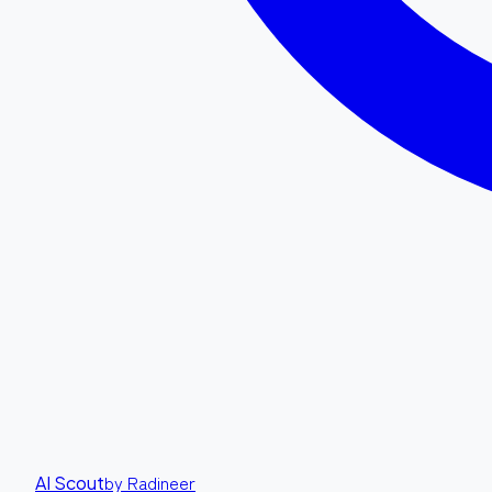
by Radineer
AI Scout