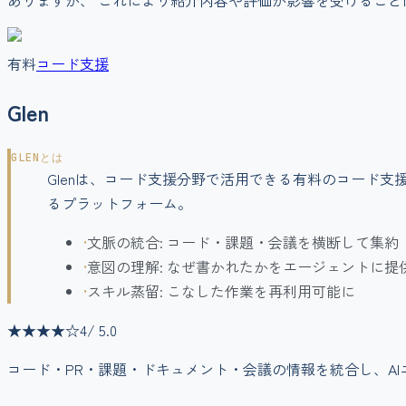
ありますが、 これにより紹介内容や評価が影響を受けること
有料
コード支援
Glen
GLEN
とは
Glenは、コード支援分野で活用できる有料のコード
るプラットフォーム。
•
文脈の統合: コード・課題・会議を横断して集約
•
意図の理解: なぜ書かれたかをエージェントに提
•
スキル蒸留: こなした作業を再利用可能に
★★★★
☆
4
/ 5.0
コード・PR・課題・ドキュメント・会議の情報を統合し、A