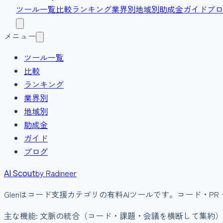
ツール一覧
比較
ランキング
業界別
地域別
助成金
ガイド
ブロ
メニュー
ツール一覧
比較
ランキング
業界別
地域別
助成金
ガイド
ブログ
by Radineer
AI Scout
Glen
は
コード支援
カテゴリの
有料
AIツールです。
コード・P
主な機能:
文脈の統合（コード・課題・会議を横断して集約）