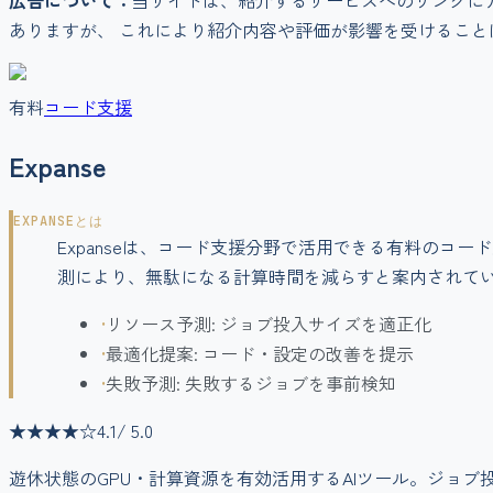
広告について：
当サイトは、紹介するサービスへのリンクに
ありますが、 これにより紹介内容や評価が影響を受けること
有料
コード支援
Expanse
EXPANSE
とは
Expanseは、コード支援分野で活用できる有料のコ
測により、無駄になる計算時間を減らすと案内されて
•
リソース予測: ジョブ投入サイズを適正化
•
最適化提案: コード・設定の改善を提示
•
失敗予測: 失敗するジョブを事前検知
★★★★
☆
4.1
/ 5.0
遊休状態のGPU・計算資源を有効活用するAIツール。ジョ