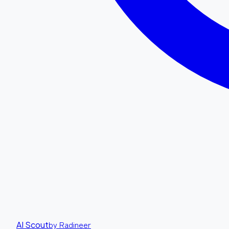
by Radineer
AI Scout