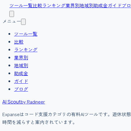
ツール一覧
比較
ランキング
業界別
地域別
助成金
ガイド
ブロ
メニュー
ツール一覧
比較
ランキング
業界別
地域別
助成金
ガイド
ブログ
by Radineer
AI Scout
Expanse
は
コード支援
カテゴリの
有料
AIツールです。
遊休状態
時間を減らすと案内されています。