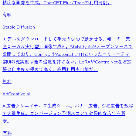
精度な画像を生成。ChatGPT Plus/Teamで利用可能。
有料
Stable Diffusion
モデルをダウンロードして手元のGPUで動かせる、唯一の「完
全ローカル実行型」画像生成AI。Stability AIがオープンソースで
公開しており、ComfyUIやAutomatic1111といったコミュニティ
製UIの充実度は他の追随を許さない。LoRAやControlNetなど拡
張の自由度が極めて高く、商用利用も可能だ。
無料
AdCreative.ai
AI広告クリエイティブ生成ツール。バナー広告、SNS広告を数秒
で大量生成。コンバージョン予測スコアで効果的な広告を選
定。
有料