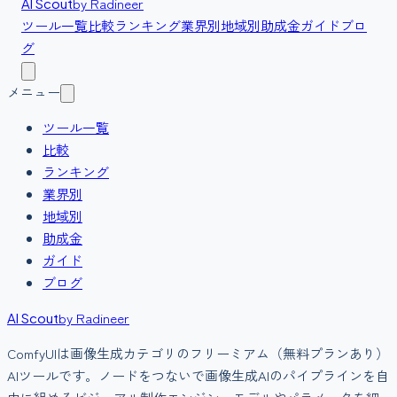
by Radineer
AI Scout
ツール一覧
比較
ランキング
業界別
地域別
助成金
ガイド
ブロ
グ
メニュー
ツール一覧
比較
ランキング
業界別
地域別
助成金
ガイド
ブログ
by Radineer
AI Scout
ComfyUI
は
画像生成
カテゴリの
フリーミアム（無料プランあり）
AIツールです。
ノードをつないで画像生成AIのパイプラインを自