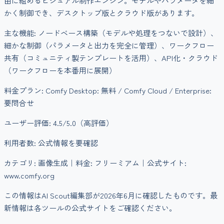
由に組めるビジュアル制作エンジン。モデルやパラメータを細
かく制御でき、デスクトップ版とクラウド版があります。
主な機能:
ノードベース構築（モデルや処理をつないで設計）、
細かな制御（パラメータと出力を完全に管理）、ワークフロー
共有（コミュニティ製テンプレートを活用）、API化・クラウド
（ワークフローを本番用に展開）
料金プラン:
Comfy Desktop: 無料 / Comfy Cloud / Enterprise:
要問合せ
ユーザー評価:
4.5
/5.0
（高評価）
利用者数:
公式情報を要確認
カテゴリ:
画像生成
｜料金:
フリーミアム
｜公式サイト:
www.comfy.org
この情報はAI Scout編集部が
2026年6月
に確認したものです。最
新情報は各ツールの公式サイトをご確認ください。