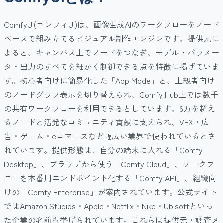
ComfyUI(コンフィUI)は、画像生成AIのワークフローをノード
ベースで組み立てるビジュアル制作エンジンです。提供元に
よると、キャンバス上でノードをつなぎ、モデル・パラメー
タ・出力のすべてを細かく制御できる点を特徴に掲げていま
す。初心者向けに簡易化した「App Mode」と、上級者向け
のノードグラフ表示を切り替えられ、Comfy Hub上では数千
の共有ワークフローを利用できるとしています。6万を超え
るノードと活発なコミュニティ貢献に支えられ、VFX・広
告・ゲーム・eコマースなど幅広い業界で使われているとさ
れています。提供形態は、自分の端末に入れる「Comfy
Desktop」、ブラウザから使う「Comfy Cloud」、ワークフ
ローを本番用エンドポイント化する「Comfy API」、組織向
けの「Comfy Enterprise」が案内されています。公式サイト
ではAmazon Studios・Apple・Netflix・Nike・Ubisoftといっ
た企業の名前も挙げられています。これらは提供元・調査メ