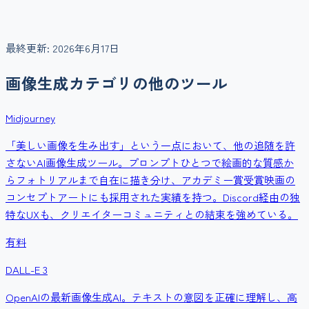
最終更新:
2026年6月17日
画像生成
カテゴリの他のツール
Midjourney
「美しい画像を生み出す」という一点において、他の追随を許
さないAI画像生成ツール。プロンプトひとつで絵画的な質感か
らフォトリアルまで自在に描き分け、アカデミー賞受賞映画の
コンセプトアートにも採用された実績を持つ。Discord経由の独
特なUXも、クリエイターコミュニティとの結束を強めている。
有料
DALL-E 3
OpenAIの最新画像生成AI。テキストの意図を正確に理解し、高