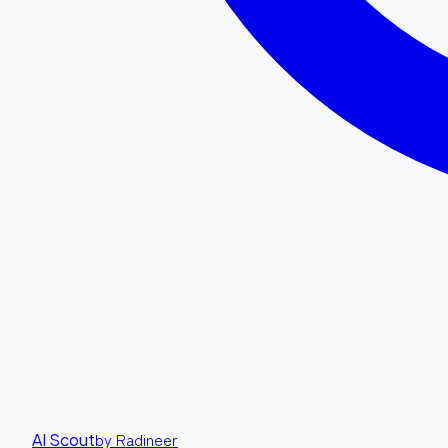
by Radineer
AI Scout