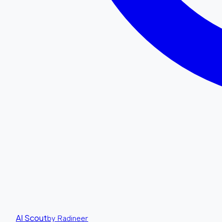
by Radineer
AI Scout