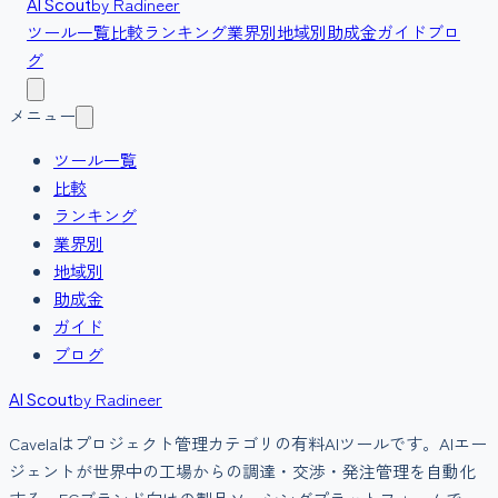
by Radineer
AI Scout
ツール一覧
比較
ランキング
業界別
地域別
助成金
ガイド
ブロ
グ
メニュー
ツール一覧
比較
ランキング
業界別
地域別
助成金
ガイド
ブログ
by Radineer
AI Scout
Cavela
は
プロジェクト管理
カテゴリの
有料
AIツールです。
AIエー
ジェントが世界中の工場からの調達・交渉・発注管理を自動化