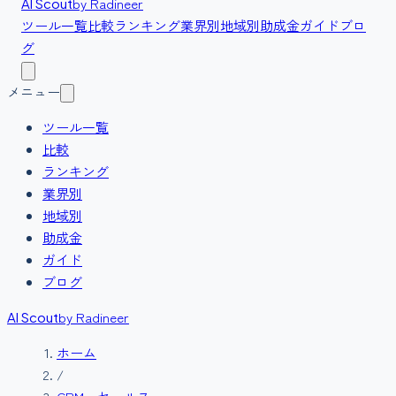
by Radineer
AI Scout
ツール一覧
比較
ランキング
業界別
地域別
助成金
ガイド
ブロ
グ
メニュー
ツール一覧
比較
ランキング
業界別
地域別
助成金
ガイド
ブログ
by Radineer
AI Scout
ホーム
/