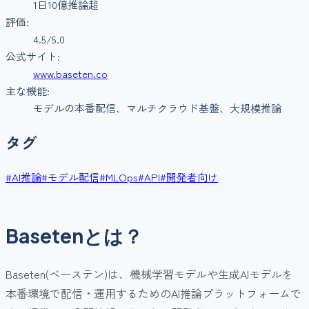
1日10億推論超
評価:
4.5
/5.0
公式サイト:
www.baseten.co
主な機能:
モデルの本番配信、マルチクラウド基盤、大規模推論
タグ
#
AI推論
#
モデル配信
#
MLOps
#
API
#
開発者向け
Basetenとは？
Baseten(ベーステン)は、機械学習モデルや生成AIモデルを
本番環境で配信・運用するためのAI推論プラットフォームで