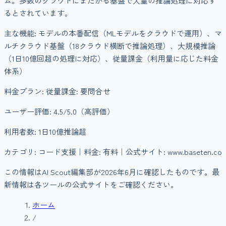
ム。多数のクラウドにまたがる基盤で大量の推論処理に対応す
るとされています。
主な機能:
モデルの本番配信（MLモデルをクラウドで運用）、マ
ルチクラウド基盤（18クラウド横断で推論処理）、大規模推論
（1日10億回超の処理に対応）、従量課金（利用量に応じた料金
体系）
料金プラン:
従量課金: 要問合せ
ユーザー評価:
4.5
/5.0
（高評価）
利用者数:
1日10億推論超
カテゴリ:
コード支援
｜料金:
有料
｜公式サイト: www.baseten.co
この情報はAI Scout編集部が
2026年6月
に確認したものです。最
新情報は各ツールの公式サイトをご確認ください。
ホーム
/