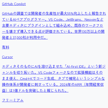
GitHub Copilot
GitHubの調査では開発者の生産性が最大55%向上したと報告され
ているAIペアプログラマー。VS Code、JetBrains、Neovimなど
主要エディタにプラグインとして組み込め、既存のワークフロ
ーを壊さず導入できる点が評価されている。世界130万以上の開
発者と37,000社が利用中だ。
有料
Cursor
エディタそのものにAIを溶け込ませた「AI-first IDE」という新ジ
ャンルを切り拓いた。VS Codeフォークなので拡張機能はその
まま使え、Cmd+Kでコード生成、タブで補完というシンプルな
操作体系が開発者に刺さっている。2024年のARR（年間経常収
益）は1億ドルを突破したと報じられた。
フリーミアム