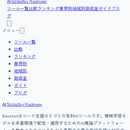
by Radineer
AI Scout
ツール一覧
比較
ランキング
業界別
地域別
助成金
ガイド
ブロ
グ
メニュー
ツール一覧
比較
ランキング
業界別
地域別
助成金
ガイド
ブログ
by Radineer
AI Scout
Baseten
は
コード支援
カテゴリの
有料
AIツールです。
機械学習モ
デルを本番環境で配信・運用するためのAI推論プラットフォー