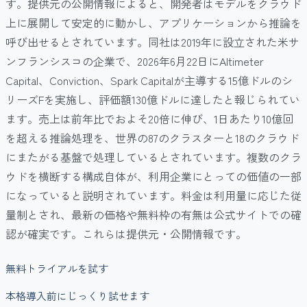
す。提供元の公開情報によると、開発者はモデルをクラウド
上に展開して安定的に動かし、アプリケーションから推論を
呼び出せるとされています。同社は2019年に設立された米サ
ンフランシスコの企業で、2026年6月22日にAltimeter
Capital、Conviction、Spark Capitalが主導する15億ドルのシ
リーズFを実施し、評価額130億ドルに達したと報じられてい
ます。売上は前年比でおよそ20倍に伸び、1日あたり10億回
を超える推論処理を、世界の87のクラスターと18のクラウド
にまたがる基盤で処理しているとされています。複数のクラ
ウドを横断する構成自体が、利用企業にとっての価値の一部
になっていると説明されています。料金は利用量に応じた従
量制とされ、最新の価格や無料枠の有無は公式サイトでの確
認が確実です。これらは提供元・公開情報です。
無料トライアルを試す
本格導入前にじっくり試せます