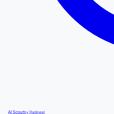
by Radineer
AI Scout