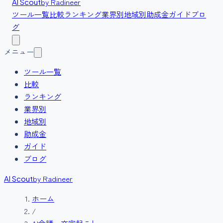
by Radineer
AI Scout
ツール一覧
比較
ランキング
業界別
地域別
助成金
ガイド
ブロ
グ
メニュー
ツール一覧
比較
ランキング
業界別
地域別
助成金
ガイド
ブログ
by Radineer
AI Scout
ホーム
/