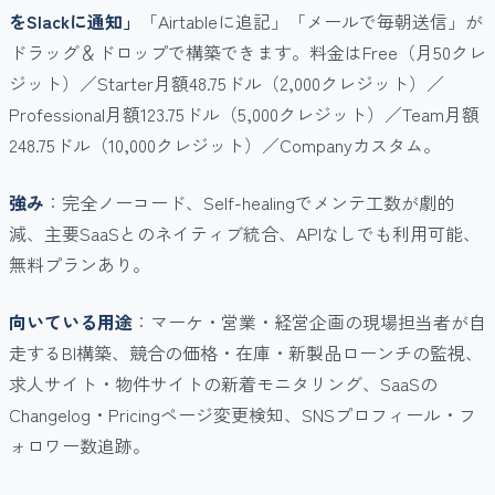
をSlackに通知」
「Airtableに追記」「メールで毎朝送信」が
ドラッグ＆ドロップで構築できます。料金はFree（月50クレ
ジット）／Starter月額48.75ドル（2,000クレジット）／
Professional月額123.75ドル（5,000クレジット）／Team月額
248.75ドル（10,000クレジット）／Companyカスタム。
強み
：完全ノーコード、Self-healingでメンテ工数が劇的
減、主要SaaSとのネイティブ統合、APIなしでも利用可能、
無料プランあり。
向いている用途
：マーケ・営業・経営企画の現場担当者が自
走するBI構築、競合の価格・在庫・新製品ローンチの監視、
求人サイト・物件サイトの新着モニタリング、SaaSの
Changelog・Pricingページ変更検知、SNSプロフィール・フ
ォロワー数追跡。