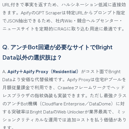
URL付きで事実を返すため、ハルシネーション低減に直接効
きます。ApifyのGPT Scraperは特定URLからプロンプト指定
でJSON抽出できるため、社内Wiki・競合ヘルプセンター・
ニュースサイトを定期的にRAGに取り込む用途に最適です。
Q. アンチBot回避が必要なサイトでBright
Data以外の選択肢は？
A.
Apify＋Apify Proxy（Residential）
がコスト面でBright
Dataより安価な代替候補です。Apify Proxyは住宅IPプールを
月額従量課金で利用でき、Crawleeフレームワークでヘッド
レスブラウザの指紋偽装も実装できます。ただし最強クラス
のアンチBot機構（Cloudflare Enterprise／DataDome）に対
する突破率はBright DataのWeb Unlockerが業界最高で、ミッ
ションクリティカルな運用では追加コストを払う価値があり
ます。