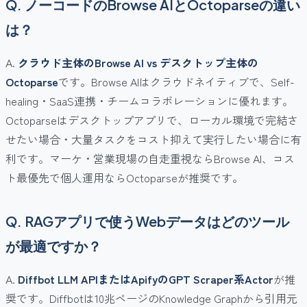
Q. ノーコードのBrowse AIとOctoparseの違い
は？
A.
クラウド主体のBrowse AI vs デスクトップ主体の
Octoparse
です。Browse AIはクラウドネイティブで、Self-
healing・SaaS連携・チームコラボレーションに優れます。
Octoparseはデスクトップアプリで、ローカル環境で完結さ
せたい場合・大量タスクをコスト抑えて実行したい場合に有
利です。マーケ・営業現場の自走重視ならBrowse AI、コス
ト最優先で個人運用ならOctoparseが推奨です。
Q. RAGアプリで使うWebデータはどのツール
が最適ですか？
A.
Diffbot LLM APIまたはApifyのGPT Scraper系Actor
が推
奨です。Diffbotは10兆ページのKnowledge Graphから引用元