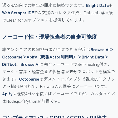
返るRAG向けの抽出が即座に構築できます。
Bright Data
も
Web Scraper IDE
でAI支援のセレクタ生成、Datasets購入後
のClean for AIオプションを提供しています。
ノーコード性・現場担当者の自走可能度
非エンジニアの現場担当者が自走できる程度は
Browse AI＞
Octoparse＞Apify（既製Actor利用時）＞Bright Data＞
Diffbot
。
Browse AI
は完全ノーコードでSelf-healing付き、
マーケ・営業・経営企画の担当者が15分でロボットを構築で
きます。
Octoparse
はデスクトップアプリで視覚的にクリッ
ク→抽出が可能で、Browse AIと同等にノーコードです。
Apify
は既製Actorを使えばノーコードですが、カスタマイズ
はNode.js／Pythonが前提です。
コンプライアンス・GDPR／CCPA・PII除去