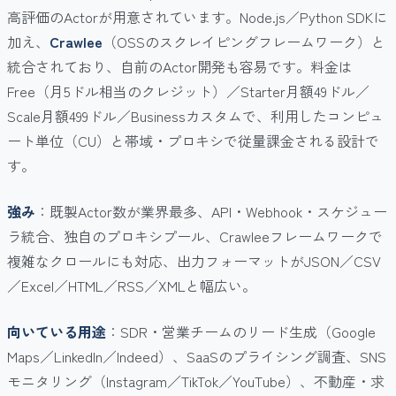
高評価のActorが用意されています。Node.js／Python SDKに
加え、
Crawlee
（OSSのスクレイピングフレームワーク）と
統合されており、自前のActor開発も容易です。料金は
Free（月5ドル相当のクレジット）／Starter月額49ドル／
Scale月額499ドル／Businessカスタムで、利用したコンピュ
ート単位（CU）と帯域・プロキシで従量課金される設計で
す。
強み
：既製Actor数が業界最多、API・Webhook・スケジュー
ラ統合、独自のプロキシプール、Crawleeフレームワークで
複雑なクロールにも対応、出力フォーマットがJSON／CSV
／Excel／HTML／RSS／XMLと幅広い。
向いている用途
：SDR・営業チームのリード生成（Google
Maps／LinkedIn／Indeed）、SaaSのプライシング調査、SNS
モニタリング（Instagram／TikTok／YouTube）、不動産・求