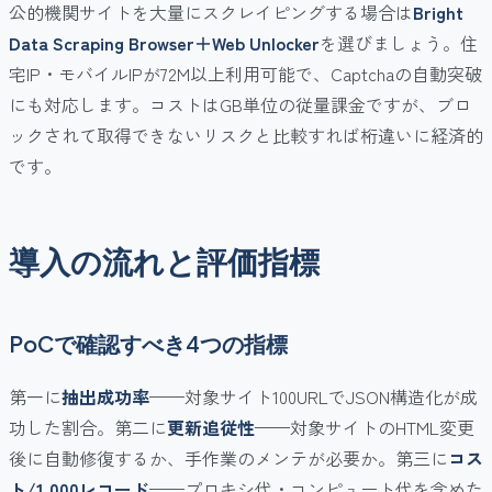
公的機関サイトを大量にスクレイピングする場合は
Bright
Data Scraping Browser＋Web Unlocker
を選びましょう。住
宅IP・モバイルIPが72M以上利用可能で、Captchaの自動突破
にも対応します。コストはGB単位の従量課金ですが、ブロ
ックされて取得できないリスクと比較すれば桁違いに経済的
です。
導入の流れと評価指標
PoCで確認すべき4つの指標
第一に
抽出成功率
——対象サイト100URLでJSON構造化が成
功した割合。第二に
更新追従性
——対象サイトのHTML変更
後に自動修復するか、手作業のメンテが必要か。第三に
コス
ト/1,000レコード
——プロキシ代・コンピュート代を含めた