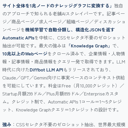
サイト全体を1兆ノードのナレッジグラフに変換する」
独自
のアプローチで知られる老舗AIスクレイパーです。記事ペー
ジ／商品ページ／求人ページ／組織ページ／ディスカッショ
ンページを
機械学習で自動分類し、構造化JSONを返す
Automatic APIs
を中核に、CSSセレクタ不要のゼロショット
抽出が可能です。最大の強みは
「Knowledge Graph」
で、
10兆以上のWebページ
をクロール済みで、企業情報・人物情
報・記事情報・商品情報をクエリ一発で取得できます。LLM
時代に向けた
Diffbot LLM API
もリリースされており、
Claude／GPT／Gemini向けに事実ベースのコンテキスト供給
を可能にしています。料金はFree（月10,000クレジット）／
Startup月額299ドル／Plus月額899ドル／Enterpriseカスタ
ム。クレジット制で、Automatic APIs 1コール＝1〜5クレジ
ット、Knowledge Graphクエリ＝1クレジットの設計です。
強み
：CSSセレクタ不要のゼロショット抽出、世界最大規模