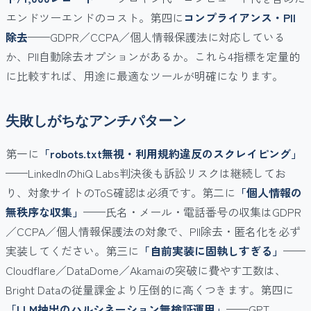
エンドツーエンドのコスト。第四に
コンプライアンス・PII
除去
——GDPR／CCPA／個人情報保護法に対応している
か、PII自動除去オプションがあるか。これら4指標を定量的
に比較すれば、用途に最適なツールが明確になります。
失敗しがちなアンチパターン
第一に
「robots.txt無視・利用規約違反のスクレイピング」
——LinkedInのhiQ Labs判決後も訴訟リスクは継続してお
り、対象サイトのToS確認は必須です。第二に
「個人情報の
無秩序な収集」
——氏名・メール・電話番号の収集はGDPR
／CCPA／個人情報保護法の対象で、PII除去・匿名化を必ず
実装してください。第三に
「自前実装に固執しすぎる」
——
Cloudflare／DataDome／Akamaiの突破に費やす工数は、
Bright Dataの従量課金より圧倒的に高くつきます。第四に
「LLM抽出のハルシネーション無検証運用」
——GPT