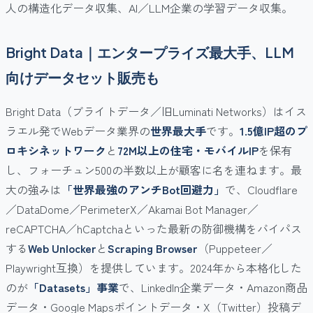
人の構造化データ収集、AI／LLM企業の学習データ収集。
Bright Data｜エンタープライズ最大手、LLM
向けデータセット販売も
Bright Data（ブライトデータ／旧Luminati Networks）はイス
ラエル発でWebデータ業界の
世界最大手
です。
1.5億IP超のプ
ロキシネットワーク
と
72M以上の住宅・モバイルIP
を保有
し、フォーチュン500の半数以上が顧客に名を連ねます。最
大の強みは
「世界最強のアンチBot回避力」
で、Cloudflare
／DataDome／PerimeterX／Akamai Bot Manager／
reCAPTCHA／hCaptchaといった最新の防御機構をバイパス
する
Web Unlocker
と
Scraping Browser
（Puppeteer／
Playwright互換）を提供しています。2024年から本格化した
のが
「Datasets」事業
で、LinkedIn企業データ・Amazon商品
データ・Google Mapsポイントデータ・X（Twitter）投稿デ