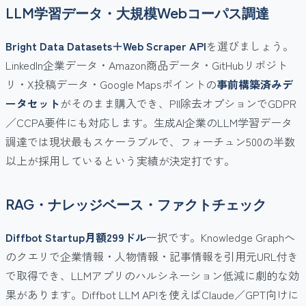
LLM学習データ・大規模Webコーパス調達
Bright Data Datasets＋Web Scraper API
を選びましょう。
LinkedIn企業データ・Amazon商品データ・GitHubリポジト
リ・X投稿データ・Google Mapsポイントの
事前構築済みデ
ータセット
がそのまま購入でき、PII除去オプションでGDPR
／CCPA要件にも対応します。生成AI企業のLLM学習データ
調達では現状最もスケーラブルで、フォーチュン500の半数
以上が採用しているという実績が決定打です。
RAG・ナレッジベース・ファクトチェック
Diffbot Startup月額299ドル
一択です。Knowledge Graphへ
のクエリで企業情報・人物情報・記事情報を引用元URL付き
で取得でき、LLMアプリのハルシネーション低減に劇的な効
果があります。Diffbot LLM APIを使えばClaude／GPT向けに