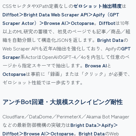
CSSセレクタやXPath定義なしの
ゼロショット抽出精度
は
Diffbot＞Bright Data Web Scraper API＞Apify（GPT
Scraper Actor）＞Browse AI＞Octoparse
。
Diffbot
は10年
以上のML研究の蓄積で、初見のページでも記事／商品／組
織を自動分類して構造化JSONを返します。
Bright Data
の
Web Scraper APIも近年AI抽出を強化しており、Apifyの
GPT
Scraper
系ActorはOpenAIのGPT-4／4oを内包して任意のペ
ージから指定スキーマで抽出します。
Browse AI
と
Octoparse
は事前に「録画」または「クリック」が必要で、
ゼロショット性能では一歩劣ります。
アンチBot回避・大規模スクレイピング耐性
Cloudflare／DataDome／PerimeterX／Akamai Bot Manager
などの最新防御機構の突破力は
Bright Data＞Apify＞
Diffbot＞Browse AI＞Octoparse
。
Bright Data
のWeb