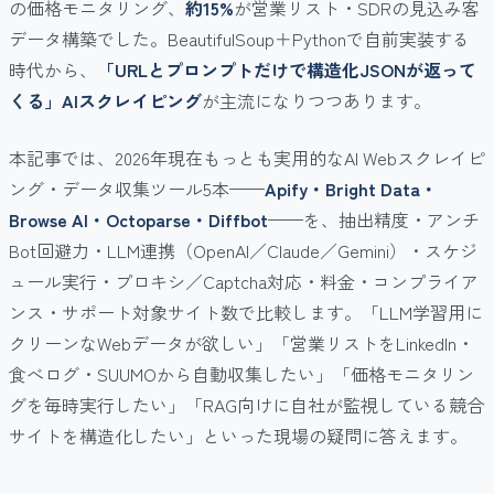
の価格モニタリング、
約15%
が営業リスト・SDRの見込み客
データ構築でした。BeautifulSoup＋Pythonで自前実装する
時代から、
「URLとプロンプトだけで構造化JSONが返って
くる」AIスクレイピング
が主流になりつつあります。
本記事では、2026年現在もっとも実用的なAI Webスクレイピ
ング・データ収集ツール5本——
Apify・Bright Data・
Browse AI・Octoparse・Diffbot
——を、抽出精度・アンチ
Bot回避力・LLM連携（OpenAI／Claude／Gemini）・スケジ
ュール実行・プロキシ／Captcha対応・料金・コンプライア
ンス・サポート対象サイト数で比較します。「LLM学習用に
クリーンなWebデータが欲しい」「営業リストをLinkedIn・
食べログ・SUUMOから自動収集したい」「価格モニタリン
グを毎時実行したい」「RAG向けに自社が監視している競合
サイトを構造化したい」といった現場の疑問に答えます。