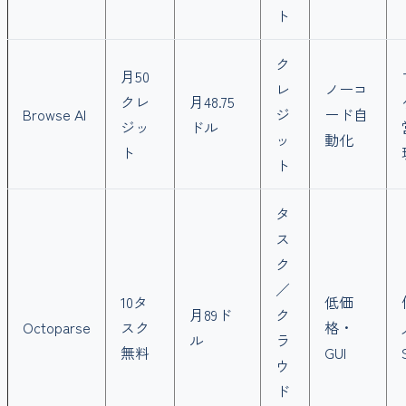
ト
ク
月50
レ
ノーコ
クレ
月48.75
Browse AI
ジ
ード自
ジッ
ドル
ッ
動化
ト
ト
タ
ス
ク
／
10タ
低価
月89ド
ク
Octoparse
スク
格・
ル
ラ
無料
GUI
ウ
ド