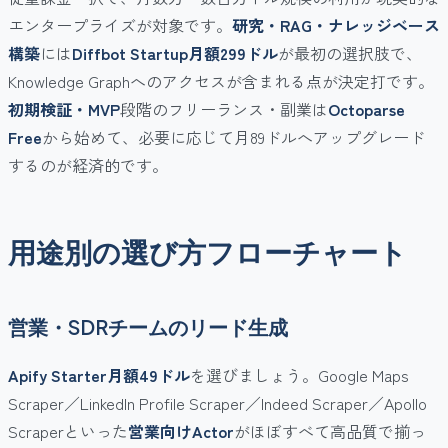
エンタープライズが対象です。
研究・RAG・ナレッジベース
構築
には
Diffbot Startup月額299ドル
が最初の選択肢で、
Knowledge Graphへのアクセスが含まれる点が決定打です。
初期検証・MVP
段階のフリーランス・副業は
Octoparse
Free
から始めて、必要に応じて月89ドルへアップグレード
するのが経済的です。
用途別の選び方フローチャート
営業・SDRチームのリード生成
Apify Starter月額49ドル
を選びましょう。Google Maps
Scraper／LinkedIn Profile Scraper／Indeed Scraper／Apollo
Scraperといった
営業向けActor
がほぼすべて高品質で揃っ