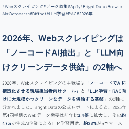
#
Webスクレイピング
#
データ収集
#
Apify
#
Bright Data
#
Browse
AI
#
Octoparse
#
Diffbot
#
LLM学習
#
RAG
#
2026年
2026年、Webスクレイピングは
「ノーコードAI抽出」と「LLM向
けクリーンデータ供給」の2軸へ
2026年、Webスクレイピングの主戦場は
「ノーコードでAIに
構造化させる現場担当者向けツール」
と
「LLM学習・RAG向
けに大規模かつクリーンなデータを供給する基盤」
の2軸に
分かれました。Bright Dataの公式レポートによると、2025年
第4四半期のWebデータ需要は前年比
3.4倍
に拡大し、その
約
47%
が生成AI企業によるLLM学習用途、
約28%
がeコマース