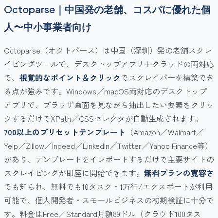
Octoparse｜中国発の老舗、コスパに優れた個
人〜中小事業者向け
Octoparse（オクトパース）は中国（深圳）発の老舗スクレ
イピングツールで、デスクトップアプリ＋クラウドの両対応
で、
視覚的なポイント＆クリック
でスクレイパーを構築でき
る点が強みです。Windows／macOS両対応のデスクトップ
アプリで、ブラウザ画面を見ながら抽出したい要素をクリッ
クするだけでXPath／CSSセレクタが自動生成されます。
700以上のプリセットテンプレート
（Amazon／Walmart／
Yelp／Zillow／Indeed／LinkedIn／Twitter／Yahoo Finance等）
があり、テンプレートをインポートするだけで主要サイトの
スクレイピングが即座に開始できます。
無料プランの寛容さ
でも知られ、無料でも10タスク・1万行/エクスポートが利用
可能で、個人開発者・スモールビジネスの初期検証に十分で
す。料金はFree／Standard月額89ドル（クラウド100タス