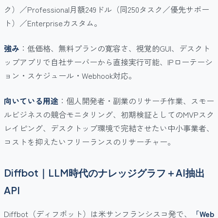
ク）／Professional月額249ドル（同250タスク／優先サポー
ト）／Enterpriseカスタム。
強み
：低価格、無料プランの寛容さ、視覚的GUI、デスクト
ップアプリで自社サーバーから直接実行可能、IPローテーシ
ョン・スケジュール・Webhook対応。
向いている用途
：個人開発者・副業のリサーチ作業、スモー
ルビジネスの競合モニタリング、初期検証としてのMVPスク
レイピング、デスクトップ環境で完結させたい中小事業者、
コストを抑えたいフリーランスのリサーチャー。
Diffbot｜LLM時代のナレッジグラフ＋AI抽出
API
Diffbot（ディフボット）は米サンフランシスコ発で、
「Web