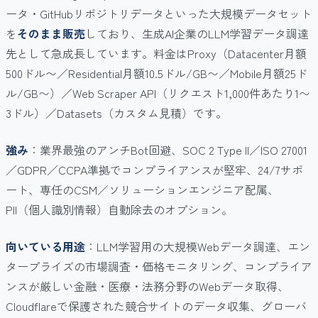
ータ・GitHubリポジトリデータといった大規模データセット
を
そのまま販売
しており、生成AI企業のLLM学習データ調達
先として急成長しています。料金はProxy（Datacenter月額
500ドル〜／Residential月額10.5ドル/GB〜／Mobile月額25ド
ル/GB〜）／Web Scraper API（リクエスト1,000件あたり1〜
3ドル）／Datasets（カスタム見積）です。
強み
：業界最強のアンチBot回避、SOC 2 Type II／ISO 27001
／GDPR／CCPA準拠でコンプライアンスが堅牢、24/7サポ
ート、専任のCSM／ソリューションエンジニア配属、
PII（個人識別情報）自動除去のオプション。
向いている用途
：LLM学習用の大規模Webデータ調達、エン
タープライズの市場調査・価格モニタリング、コンプライア
ンスが厳しい金融・医療・法務分野のWebデータ取得、
Cloudflareで保護された競合サイトのデータ収集、グローバ