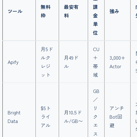
無料
最安有
課
ツール
強み
枠
料
金
単
位
月5ド
CU
ルク
月49ド
＋
3,000+
Apify
レジ
ル
帯
Actor
ット
域
GB
／
$5ト
リ
アンチ
Bright
月10.5ド
ライ
ク
Bot回
Data
ル/GB〜
アル
エ
避
ス