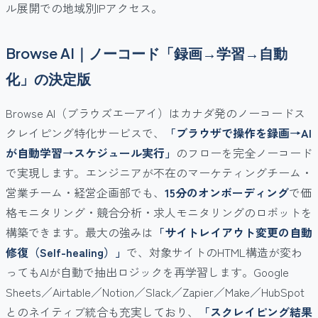
ル展開での地域別IPアクセス。
Browse AI｜ノーコード「録画→学習→自動
化」の決定版
Browse AI（ブラウズエーアイ）はカナダ発のノーコードス
クレイピング特化サービスで、
「ブラウザで操作を録画→AI
が自動学習→スケジュール実行」
のフローを完全ノーコード
で実現します。エンジニアが不在のマーケティングチーム・
営業チーム・経営企画部でも、
15分のオンボーディング
で価
格モニタリング・競合分析・求人モニタリングのロボットを
構築できます。最大の強みは
「サイトレイアウト変更の自動
修復（Self-healing）」
で、対象サイトのHTML構造が変わ
ってもAIが自動で抽出ロジックを再学習します。Google
Sheets／Airtable／Notion／Slack／Zapier／Make／HubSpot
とのネイティブ統合も充実しており、
「スクレイピング結果