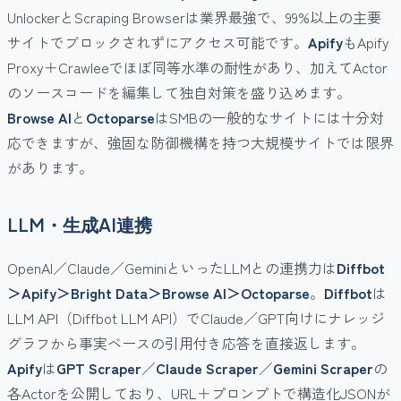
UnlockerとScraping Browserは業界最強で、99%以上の主要
サイトでブロックされずにアクセス可能です。
Apify
もApify
Proxy＋Crawleeでほぼ同等水準の耐性があり、加えてActor
のソースコードを編集して独自対策を盛り込めます。
Browse AI
と
Octoparse
はSMBの一般的なサイトには十分対
応できますが、強固な防御機構を持つ大規模サイトでは限界
があります。
LLM・生成AI連携
OpenAI／Claude／GeminiといったLLMとの連携力は
Diffbot
＞Apify＞Bright Data＞Browse AI＞Octoparse
。
Diffbot
は
LLM API（Diffbot LLM API）でClaude／GPT向けにナレッジ
グラフから事実ベースの引用付き応答を直接返します。
Apify
は
GPT Scraper
／
Claude Scraper
／
Gemini Scraper
の
各Actorを公開しており、URL＋プロンプトで構造化JSONが