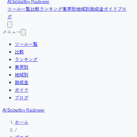
by Radineer
AI Scout
ツール一覧
比較
ランキング
業界別
地域別
助成金
ガイド
ブロ
グ
メニュー
ツール一覧
比較
ランキング
業界別
地域別
助成金
ガイド
ブログ
by Radineer
AI Scout
ホーム
/