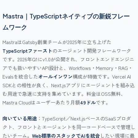
Mastra｜TypeScriptネイティブの新鋭フレー
ムワーク
MastraはGatsby創業チームが2025年に立ち上げた
TypeScriptファースト
のエージェント開発フレームワーク
です。2026年Q1にv1.0が公開され、フロントエンドエンジニ
アでも扱いやすいAPI設計と、Workflows・Memory・RAG・
Evalsを統合した
オールインワン
構成が特徴です。Vercel AI
SDKとの相性が良く、Next.jsアプリにエージェントを組み込
む用途で急速に支持を集めています。料金はOSS無料、
Mastra Cloudはユーザーあたり月額
49ドル
です。
向いている用途
：TypeScript／Next.jsベースのSaaSプロダ
クト、フロントとエージェントを同一コードベースで管理し
たいチーム。
Web標準のスタックでAIを統合
したい現場に最