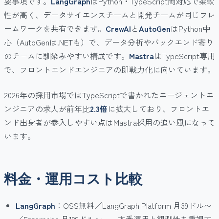
要事項です。
LangGraph
はPython・TypeScript両対応で柔軟
性が高く、データサイエンスチームと開発チームが同じフレ
ームワークを共有できます。
CrewAI
と
AutoGen
はPython中
心（AutoGenは.NETも）で、データ分析やバックエンド寄り
のチームに馴染みやすい構成です。
Mastra
はTypeScript専用
で、フロントエンドエンジニアの即戦力化に向いています。
2026年の採用市場ではTypeScriptで書かれたエージェントエ
ンジニアの求人が前年比
2.3倍
に拡大しており、フロントエ
ンド出身者が参入しやすい点はMastra採用の追い風になって
います。
料金・運用コスト比較
LangGraph
：OSS無料／LangGraph Platform 月39ドル〜