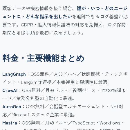
顧客データや機密情報を扱う場合、
誰が・いつ・どのエージ
ェントに・どんな指示を出したか
を追跡できるログ基盤が必
要です。GDPR・個人情報保護法の対応を見据え、ログ保持
期間と削除手順を最初に決めましょう。
料金・主要機能まとめ
LangGraph
：OSS無料／月39ドル〜／状態機械・チェックポ
イント・LangSmith連携／本番運用と観測性に最適。
CrewAI
：OSS無料／月99ドル〜／役割ベース・3つの協調モ
ード／業務分担型の自動化に最適。
AutoGen
：OSS無料／会話型マルチエージェント・.NET対
応／Microsoftスタック企業に最適。
Mastra
：OSS無料／月49ドル〜／TypeScript・Workflows・