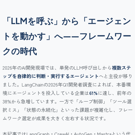
「LLMを呼ぶ」から「エージェン
トを動かす」へ——フレームワー
クの時代
2026年のAI開発現場では、単発のLLM呼び出しから
複数ステ
ップを自律的に判断・実行するエージェント
へと主役が移り
ました。LangChainの2026年Q1開発者調査によれば、本番環
境にエージェントを投入している企業は
61%
に達し、前年の
38%から急増しています。一方で「ループ制御」「ツール選
択ミス」「状態の永続化」といった課題が複雑化し、フレー
ムワーク選定が成果を大きく左右する状況です。
本記事ではLangGraph・CrewAI・AutoGen・Mastraという代