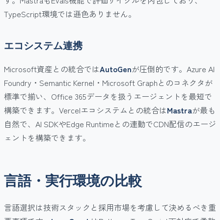
す。MastraもEvals機能で評価サイクルを内包しており、
TypeScript環境では遜色ありません。
エコシステム連携
Microsoft資産との統合では
AutoGen
が圧倒的です。Azure AI
Foundry・Semantic Kernel・Microsoft Graphとのコネクタが
標準で揃い、Office 365データを扱うエージェントを最短で
構築できます。Vercelエコシステムとの統合は
Mastra
が最も
自然で、AI SDKやEdge Runtimeとの連動でCDN配信のエージ
ェントを構築できます。
言語・実行環境の比較
言語選択は技術スタックと採用市場を考慮して決めるべき重