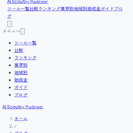
by Radineer
AI Scout
ツール一覧
比較
ランキング
業界別
地域別
助成金
ガイド
ブロ
グ
メニュー
ツール一覧
比較
ランキング
業界別
地域別
助成金
ガイド
ブログ
by Radineer
AI Scout
ホーム
/