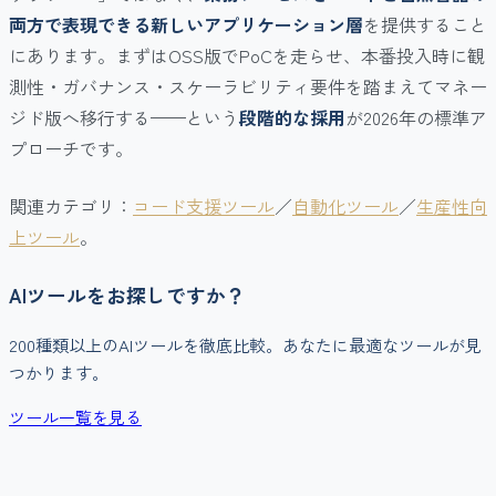
両方で表現できる新しいアプリケーション層
を提供すること
にあります。まずはOSS版でPoCを走らせ、本番投入時に観
測性・ガバナンス・スケーラビリティ要件を踏まえてマネー
ジド版へ移行する——という
段階的な採用
が2026年の標準ア
プローチです。
関連カテゴリ：
コード支援ツール
／
自動化ツール
／
生産性向
上ツール
。
AIツールをお探しですか？
200種類以上のAIツールを徹底比較。あなたに最適なツールが見
つかります。
ツール一覧を見る