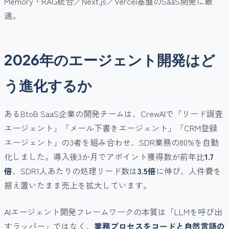
Memory・RAG統合／Next.js／Vercel基盤のSaaS開発に最
適。
2026年のエージェント開発はど
う進化するか
あるBtoB SaaS企業の開発チームは、CrewAIで「リード調査
エージェント」「メール下書きエージェント」「CRM登録
エージェント」の3者を組み合わせ、SDR業務の80%を自動
化しました。導入後3か月でアポイント獲得数が前年比
1.7
倍
、SDR1人あたりの処理リード数は
3.5倍
に伸び、人件費を
据え置いたまま売上を拡大しています。
AIエージェント開発フレームワークの本質は「LLMを呼び出
すラッパー」ではなく、
業務プロセスをコードと自然言語の