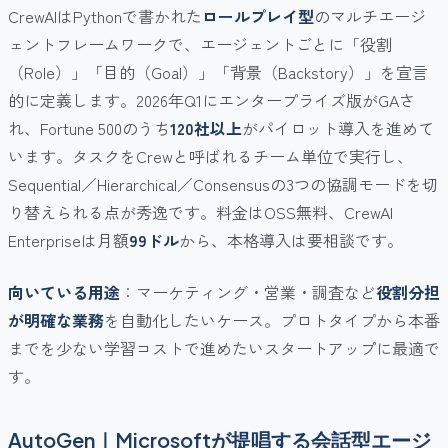
CrewAIはPythonで書かれた
ロールプレイ型
のマルチエージ
ェントフレームワークで、エージェントごとに「役割
（Role）」「目的（Goal）」「背景（Backstory）」を宣言
的に定義します。2026年Q1にエンタープライズ版がGAさ
れ、Fortune 500のうち
120社以上
がパイロット導入を進めて
います。タスクをCrewと呼ばれるチーム単位で実行し、
Sequential／Hierarchical／Consensusの3つの協調モードを切
り替えられる点が秀逸です。料金はOSS無料、CrewAI
Enterpriseは月額
99ドル
から、本格導入は要相談です。
向いている用途
：マーケティング・営業・調査など
役割分担
が明確な業務
を自動化したいケース。プロトタイプから本番
までを少ない学習コストで進めたいスタートアップに最適で
す。
AutoGen｜Microsoftが提唱する会話型エージ