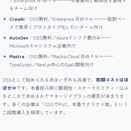
／Enterprise 月199ドル〜——本番運用と観測性を重視す
るチーム向け
CrewAI
：OSS無料／Enterprise 月99ドル〜——役割ベー
スで素早くプロトタイプ化したいチーム向け
AutoGen
：OSS無料／Azureインフラ費のみ——
Microsoftエコシステム企業向け
Mastra
：OSS無料／Mastra Cloud 月49ドル〜——
TypeScript／Next.js中心のSaaS開発向け
OSSとして始められる点はいずれも共通で、
初期コストはほ
ぼゼロ
です。本番投入時に観測性・スケーラビリティ・SLA
をどこまで求めるかでマネージドプランの要否が決まりま
す。多くの企業は「OSSでPoC、本番でクラウド版」という
二段階導入を採用しています。