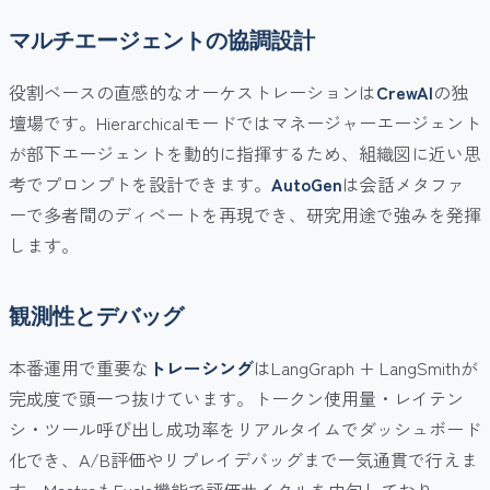
マルチエージェントの協調設計
役割ベースの直感的なオーケストレーションは
CrewAI
の独
壇場です。Hierarchicalモードではマネージャーエージェント
が部下エージェントを動的に指揮するため、組織図に近い思
考でプロンプトを設計できます。
AutoGen
は会話メタファ
ーで多者間のディベートを再現でき、研究用途で強みを発揮
します。
観測性とデバッグ
本番運用で重要な
トレーシング
はLangGraph + LangSmithが
完成度で頭一つ抜けています。トークン使用量・レイテン
シ・ツール呼び出し成功率をリアルタイムでダッシュボード
化でき、A/B評価やリプレイデバッグまで一気通貫で行えま