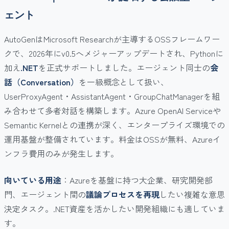
ェント
AutoGenはMicrosoft Researchが主導するOSSフレームワー
クで、2026年にv0.5へメジャーアップデートされ、Pythonに
加え
.NET
を正式サポートしました。エージェント同士の
会
話（Conversation）
を一級概念として扱い、
UserProxyAgent・AssistantAgent・GroupChatManagerを組
み合わせて多者対話を構築します。Azure OpenAI Serviceや
Semantic Kernelとの連携が深く、エンタープライズ環境での
運用基盤が整備されています。料金はOSSが無料、Azureイ
ンフラ費用のみが発生します。
向いている用途
：Azureを基盤に持つ大企業、研究開発部
門、エージェント間の
議論プロセスを再現
したい複雑な意思
決定タスク。.NET資産を活かしたい開発組織にも適していま
す。