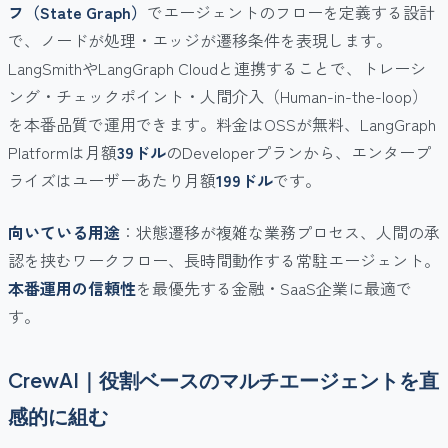
フ（State Graph）
でエージェントのフローを定義する設計
で、ノードが処理・エッジが遷移条件を表現します。
LangSmithやLangGraph Cloudと連携することで、トレーシ
ング・チェックポイント・人間介入（Human-in-the-loop）
を本番品質で運用できます。料金はOSSが無料、LangGraph
Platformは月額
39ドル
のDeveloperプランから、エンタープ
ライズはユーザーあたり月額
199ドル
です。
向いている用途
：状態遷移が複雑な業務プロセス、人間の承
認を挟むワークフロー、長時間動作する常駐エージェント。
本番運用の信頼性
を最優先する金融・SaaS企業に最適で
す。
CrewAI｜役割ベースのマルチエージェントを直
感的に組む